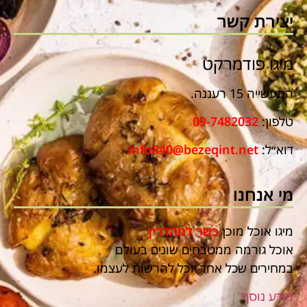
יצירת קשר
מיגו פודמרקט
התעשייה 15 רעננה.
טלפון:
09-7482032
דוא״ל:
info840@bezeqint.net
מי אנחנו
מיגו אוכל מוכן
כשר למהדרין
אוכל גורמה ממטבחים שונים בעולם
במחירים שכל אחד יוכל להרשות לעצמו.
מידע נוסף